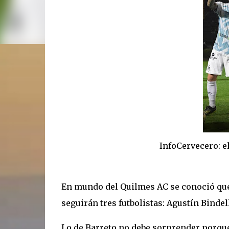
InfoCervecero: el DT no lo
En mundo del Quilmes AC se conoció que 
seguirán tres futbolistas: Agustín Bindel
Lo de Barreto no debe sorprender porque