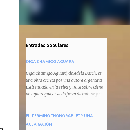
Entradas populares
OIGA CHAMIGO AGUARA
Oiga Chamigo Aguará, de Adela Basch, es
una obra escrita por una autora argentina.
Està situada en la selva y trata sobre cómo
un aguaraguazú se disfraza de militar y se
autoproclama recaudador de impuestos
camineros, cobrándole peaje a cualquier
animal que pretenda circular por ahí. En
EL TERMINO "HONORABLE" Y UNA
primera instancia aparece Teteu, el tero,
ACLARACIÓN
n.
quien cede a pagar dicho impuesto por el