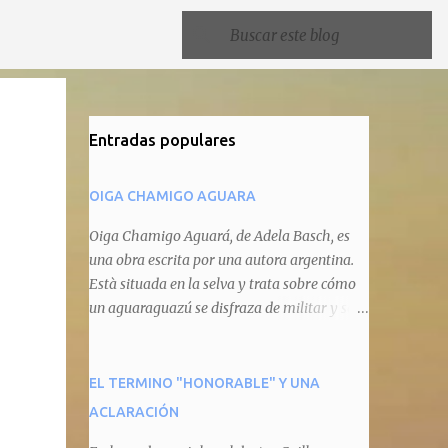
Entradas populares
OIGA CHAMIGO AGUARA
Oiga Chamigo Aguará, de Adela Basch, es
una obra escrita por una autora argentina.
Està situada en la selva y trata sobre cómo
un aguaraguazú se disfraza de militar y se
autoproclama recaudador de impuestos
camineros, cobrándole peaje a cualquier
animal que pretenda circular por ahí. En
EL TERMINO "HONORABLE" Y UNA
primera instancia aparece Teteu, el tero,
ACLARACIÓN
quien cede a pagar dicho impuesto por el