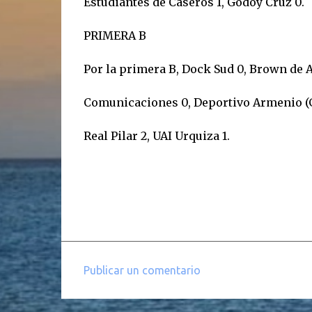
Estudiantes de Caseros 1, Godoy Cruz 0.
PRIMERA B
Por la primera B, Dock Sud 0, Brown de A
Comunicaciones 0, Deportivo Armenio (Ga
Real Pilar 2, UAI Urquiza 1.
Publicar un comentario
C
o