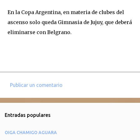
En la Copa Argentina, en materia de clubes del
ascenso solo queda Gimnasia de Jujuy, que deberá
eliminarse con Belgrano.
Publicar un comentario
C
o
m
Entradas populares
e
n
OIGA CHAMIGO AGUARA
t