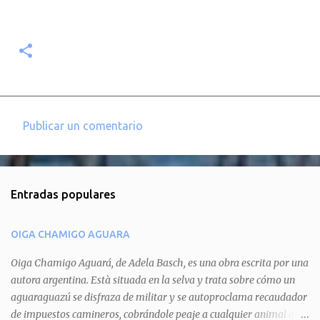
Publicar un comentario
C
o
m
Entradas populares
e
n
OIGA CHAMIGO AGUARA
t
a
Oiga Chamigo Aguará, de Adela Basch, es una obra escrita por una
autora argentina. Està situada en la selva y trata sobre cómo un
r
aguaraguazú se disfraza de militar y se autoproclama recaudador
i
de impuestos camineros, cobrándole peaje a cualquier animal que