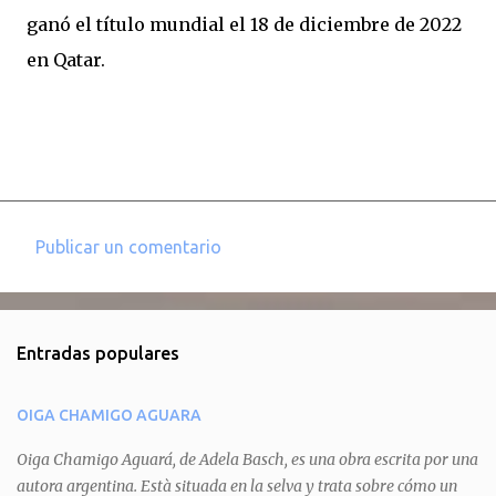
ganó el título mundial el 18 de diciembre de 2022
en Qatar.
Publicar un comentario
C
o
m
Entradas populares
e
n
OIGA CHAMIGO AGUARA
t
a
Oiga Chamigo Aguará, de Adela Basch, es una obra escrita por una
autora argentina. Està situada en la selva y trata sobre cómo un
r