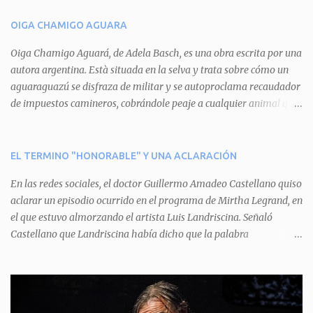
n
OIGA CHAMIGO AGUARA
t
a
Oiga Chamigo Aguará, de Adela Basch, es una obra escrita por una
autora argentina. Està situada en la selva y trata sobre cómo un
r
aguaraguazú se disfraza de militar y se autoproclama recaudador
i
de impuestos camineros, cobrándole peaje a cualquier animal que
o
pretenda circular por ahí. En primera instancia aparece Teteu, el
s
tero, quien cede a pagar dicho impuesto por el miedo que el
aguará le provoca. De igual manera pasa con Tatú, el armadillo.
EL TERMINO "HONORABLE" Y UNA ACLARACIÓN
Pero el tercer personaje, Mboí, la víbora, logra burlar la autoridad
En las redes sociales, el doctor Guillermo Amadeo Castellano quiso
del aguará y pasa sin pagar. Por último, Tui, la cotorra, deja
aclarar un episodio ocurrido en el programa de Mirtha Legrand, en
expuesta la mentira del aguará y arenga a los otros tres
el que estuvo almorzando el artista Luis Landriscina. Señaló
personajes a unirse para enfrentarlo. Finalmente, terminan por
Castellano que Landriscina había dicho que la palabra
quitarle el disfraz de militar, y el aguará huye despavorido al verse
"honorable" -por Honorable Cámara de Diputados, Honorable
perdido. La pieza se llevará a escena los sábados 7 y 14 de junio y el
Senado, etcétera- derivaba de ad honorem "porque se prestaba un
domingo 8 a las 17, con el elenco de Baobabs. Sin duda se trata de
servicio a la patria y debía ser sin remuneración". Agrega el letrado
una propuesta muy divertida con canciones en vivo, máscaras, una
que "todos enmudecieron en la mesa, pero por NO SABER.
fabulosa historia y un cla...