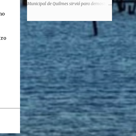
significaba de ninguna manera que era ad
Municipal de Quilmes sirvió para demostrar
honorem, es decir, solo por el honor y no
la enorme capacidad de un actor de
mo
remunerativo. Algunos no cobraban
convertirse en un relator de la historia de
estipendio -depende el cargo- pero tenían
tantos inmigrantes que llegaron a la
importantísimos beneficios económicos".
Argentina para hacer la América. La
tro
Siguie diciendo Castellano: "Los ...
historia, escrita por el propio protagonista y
Julio Molina -a la sazón director de la
pieza-, va contando la vida del Galego, que
llegó al país y que trabajando fue quemando
etapas, esforzándose a puro pulmón. Pero
también está lo vivido en su España natal,
con el tema de la guerra civil que sufrió la
familia y tuvo la grieta que instaló el
generalisimo Franco con una enorme cuota
de torturas, persecución, secuestros,
prisiones. El dolor vivido en carne propia y
trasladado a la piel, para contar todo lo
padecido. El relato tiene morriña, saudades,
el canto a Galicia, tierra de los padres y