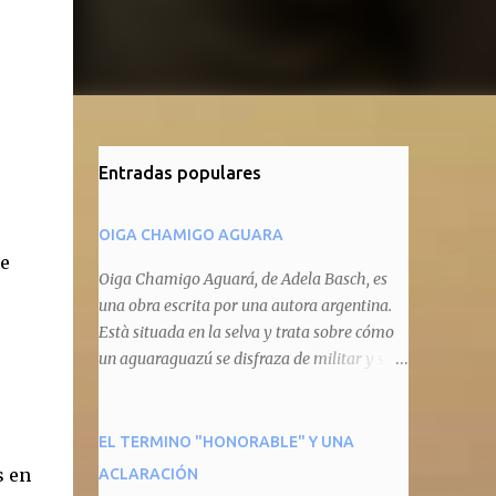
Entradas populares
OIGA CHAMIGO AGUARA
le
Oiga Chamigo Aguará, de Adela Basch, es
una obra escrita por una autora argentina.
Està situada en la selva y trata sobre cómo
un aguaraguazú se disfraza de militar y se
autoproclama recaudador de impuestos
camineros, cobrándole peaje a cualquier
animal que pretenda circular por ahí. En
EL TERMINO "HONORABLE" Y UNA
primera instancia aparece Teteu, el tero,
s en
ACLARACIÓN
quien cede a pagar dicho impuesto por el