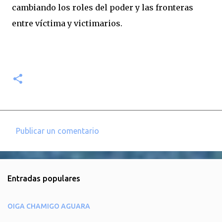
cambiando los roles del poder y las fronteras
entre víctima y victimarios.
Publicar un comentario
C
o
m
Entradas populares
e
n
OIGA CHAMIGO AGUARA
t