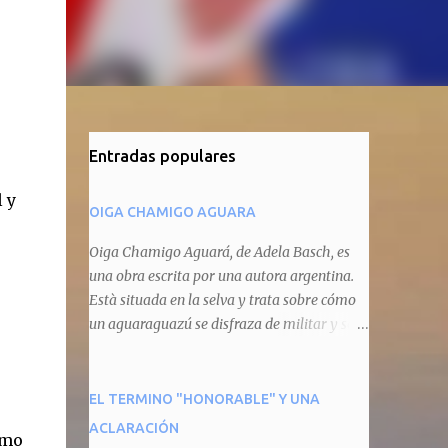
Entradas populares
l y
OIGA CHAMIGO AGUARA
Oiga Chamigo Aguará, de Adela Basch, es
una obra escrita por una autora argentina.
Està situada en la selva y trata sobre cómo
un aguaraguazú se disfraza de militar y se
autoproclama recaudador de impuestos
camineros, cobrándole peaje a cualquier
animal que pretenda circular por ahí. En
EL TERMINO "HONORABLE" Y UNA
primera instancia aparece Teteu, el tero,
ACLARACIÓN
omo
quien cede a pagar dicho impuesto por el