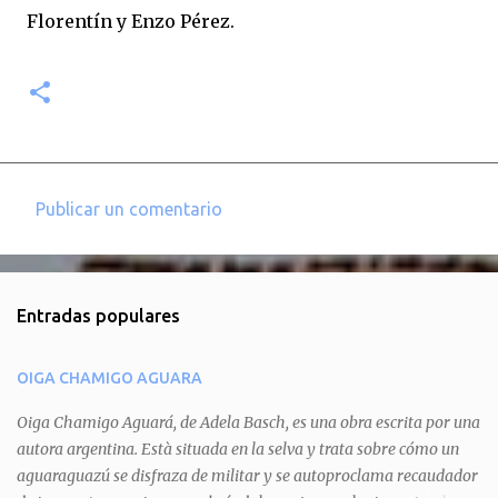
Florentín y Enzo Pérez.
Publicar un comentario
C
o
m
Entradas populares
e
n
OIGA CHAMIGO AGUARA
t
a
Oiga Chamigo Aguará, de Adela Basch, es una obra escrita por una
autora argentina. Està situada en la selva y trata sobre cómo un
r
aguaraguazú se disfraza de militar y se autoproclama recaudador
i