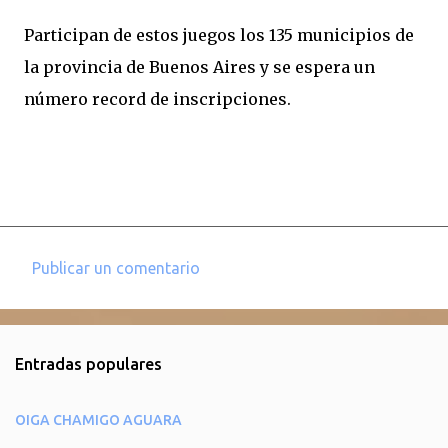
Participan de estos juegos los 135 municipios de
la provincia de Buenos Aires y se espera un
número record de inscripciones.
Publicar un comentario
C
o
m
Entradas populares
e
n
OIGA CHAMIGO AGUARA
t