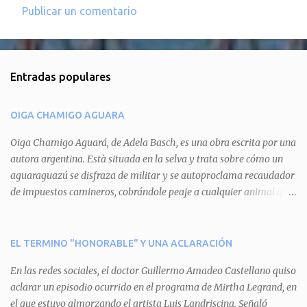
Publicar un comentario
C
o
m
Entradas populares
e
n
OIGA CHAMIGO AGUARA
t
a
Oiga Chamigo Aguará, de Adela Basch, es una obra escrita por una
autora argentina. Està situada en la selva y trata sobre cómo un
r
aguaraguazú se disfraza de militar y se autoproclama recaudador
i
de impuestos camineros, cobrándole peaje a cualquier animal que
o
pretenda circular por ahí. En primera instancia aparece Teteu, el
s
tero, quien cede a pagar dicho impuesto por el miedo que el
aguará le provoca. De igual manera pasa con Tatú, el armadillo.
EL TERMINO "HONORABLE" Y UNA ACLARACIÓN
Pero el tercer personaje, Mboí, la víbora, logra burlar la autoridad
En las redes sociales, el doctor Guillermo Amadeo Castellano quiso
del aguará y pasa sin pagar. Por último, Tui, la cotorra, deja
aclarar un episodio ocurrido en el programa de Mirtha Legrand, en
expuesta la mentira del aguará y arenga a los otros tres
el que estuvo almorzando el artista Luis Landriscina. Señaló