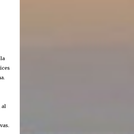
la
ices
a.
 al
vas.