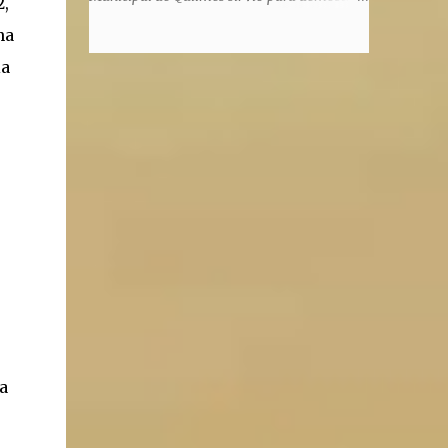
2,
honorem, es decir, solo por el honor y no
la enorme capacidad de un actor de
na
remunerativo. Algunos no cobraban
convertirse en un relator de la historia de
estipendio -depende el cargo- pero tenían
ia
tantos inmigrantes que llegaron a la
importantísimos beneficios económicos".
Argentina para hacer la América. La
Siguie diciendo Castellano: "Los ...
historia, escrita por el propio protagonista y
Julio Molina -a la sazón director de la
pieza-, va contando la vida del Galego, que
llegó al país y que trabajando fue quemando
etapas, esforzándose a puro pulmón. Pero
también está lo vivido en su España natal,
con el tema de la guerra civil que sufrió la
familia y tuvo la grieta que instaló el
generalisimo Franco con una enorme cuota
de torturas, persecución, secuestros,
prisiones. El dolor vivido en carne propia y
trasladado a la piel, para contar todo lo
a
padecido. El relato tiene morriña, saudades,
el canto a Galicia, tierra de los padres y