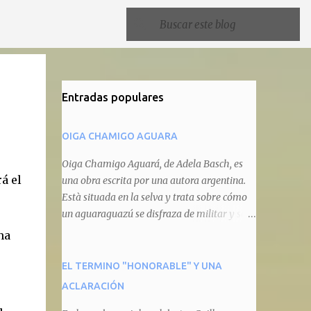
Entradas populares
OIGA CHAMIGO AGUARA
Oiga Chamigo Aguará, de Adela Basch, es
á el
una obra escrita por una autora argentina.
Està situada en la selva y trata sobre cómo
un aguaraguazú se disfraza de militar y se
autoproclama recaudador de impuestos
na
camineros, cobrándole peaje a cualquier
animal que pretenda circular por ahí. En
EL TERMINO "HONORABLE" Y UNA
primera instancia aparece Teteu, el tero,
ACLARACIÓN
,
quien cede a pagar dicho impuesto por el