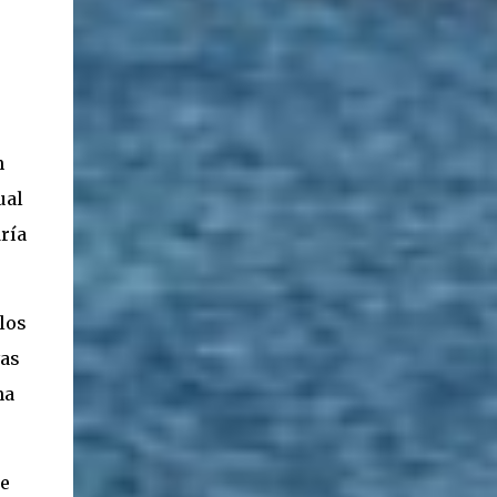
n
ual
ría
los
vas
na
ue