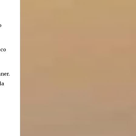
o
ico
ner.
la