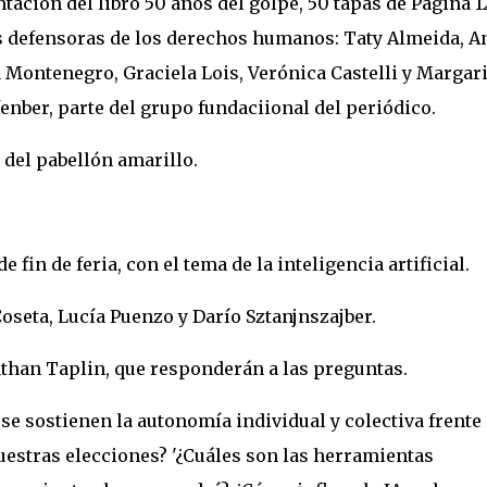
acion del libro 50 años del golpe, 50 tapas de Página 1
s defensoras de los derechos humanos: Taty Almeida, A
a Montenegro, Graciela Lois, Verónica Castelli y Margar
enber, parte del grupo fundaciional del periódico.
r, del pabellón amarillo.
e fin de feria, con el tema de la inteligencia artificial.
seta, Lucía Puenzo y Darío Sztanjnszajber.
than Taplin, que responderán a las preguntas.
e sostienen la autonomía individual y colectiva frente 
uestras elecciones? '¿Cuáles son las herramientas