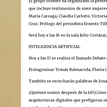
El grupo octubre ha organizado la present
que incluye testimonios de siete mujere
María Careaga, Claudia Carlotto, Victori
Cruz. Prólogo del periodista Ernesto Tiff
Será hoy a las 16 en la sala Julio Cortáza
INTELIGENCIA ARTIFICIAL
Hoy a las 17 se realiza el llamado Debate d
Protagonisas Tomás Balmaceda, Flavia Co
También se escucharán palabras de Jona
¿Quiénes somos después de la IA?¿Cómo s
arquitecturas digitales que prefiguran n