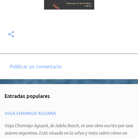
Publicar un comentario
C
o
m
Entradas populares
e
n
OIGA CHAMIGO AGUARA
t
a
Oiga Chamigo Aguará, de Adela Basch, es una obra escrita por una
autora argentina. Està situada en la selva y trata sobre cómo un
r