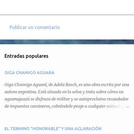
Publicar un comentario
C
o
m
Entradas populares
e
n
OIGA CHAMIGO AGUARA
t
a
Oiga Chamigo Aguará, de Adela Basch, es una obra escrita por una
autora argentina. Està situada en la selva y trata sobre cómo un
r
aguaraguazú se disfraza de militar y se autoproclama recaudador
i
de impuestos camineros, cobrándole peaje a cualquier animal que
o
pretenda circular por ahí. En primera instancia aparece Teteu, el
s
tero, quien cede a pagar dicho impuesto por el miedo que el
aguará le provoca. De igual manera pasa con Tatú, el armadillo.
EL TERMINO "HONORABLE" Y UNA ACLARACIÓN