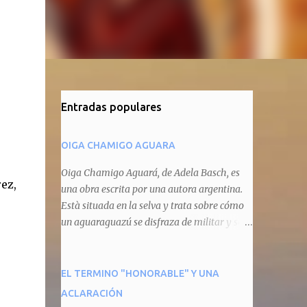
Entradas populares
OIGA CHAMIGO AGUARA
Oiga Chamigo Aguará, de Adela Basch, es
ez,
una obra escrita por una autora argentina.
Està situada en la selva y trata sobre cómo
un aguaraguazú se disfraza de militar y se
autoproclama recaudador de impuestos
camineros, cobrándole peaje a cualquier
animal que pretenda circular por ahí. En
EL TERMINO "HONORABLE" Y UNA
primera instancia aparece Teteu, el tero,
ACLARACIÓN
quien cede a pagar dicho impuesto por el