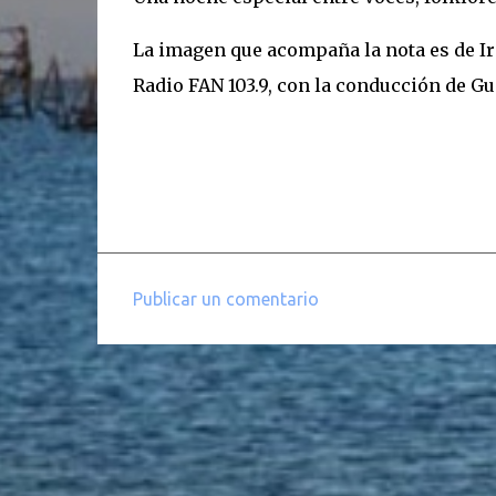
La imagen que acompaña la nota es de Ir 
Radio FAN 103.9, con la conducción de Gu
Publicar un comentario
C
o
m
e
n
t