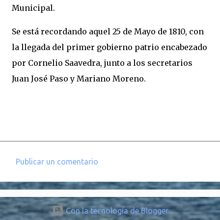
Municipal.
Se está recordando aquel 25 de Mayo de 1810, con
la llegada del primer gobierno patrio encabezado
por Cornelio Saavedra, junto a los secretarios
Juan José Paso y Mariano Moreno.
Publicar un comentario
C
o
m
Con la tecnología de Blogger
e