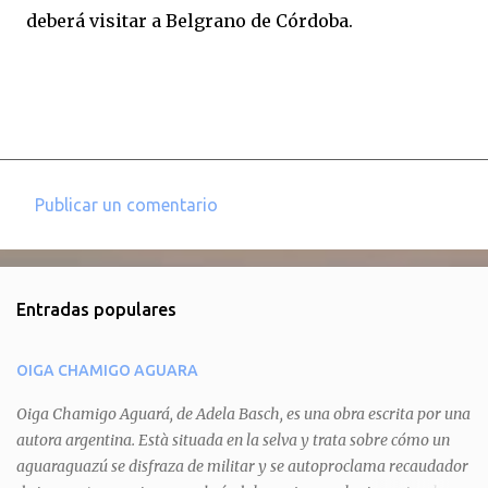
deberá visitar a Belgrano de Córdoba.
Publicar un comentario
C
o
m
Entradas populares
e
n
OIGA CHAMIGO AGUARA
t
a
Oiga Chamigo Aguará, de Adela Basch, es una obra escrita por una
autora argentina. Està situada en la selva y trata sobre cómo un
r
aguaraguazú se disfraza de militar y se autoproclama recaudador
i