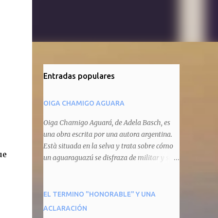
Entradas populares
OIGA CHAMIGO AGUARA
Oiga Chamigo Aguará, de Adela Basch, es
una obra escrita por una autora argentina.
Està situada en la selva y trata sobre cómo
ue
un aguaraguazú se disfraza de militar y se
autoproclama recaudador de impuestos
camineros, cobrándole peaje a cualquier
animal que pretenda circular por ahí. En
EL TERMINO "HONORABLE" Y UNA
primera instancia aparece Teteu, el tero,
ACLARACIÓN
quien cede a pagar dicho impuesto por el