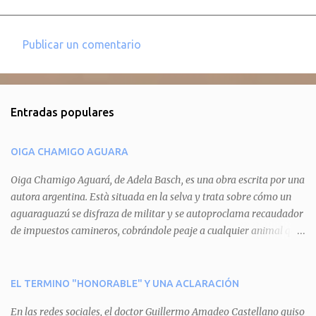
Publicar un comentario
C
o
m
Entradas populares
e
n
OIGA CHAMIGO AGUARA
t
a
Oiga Chamigo Aguará, de Adela Basch, es una obra escrita por una
autora argentina. Està situada en la selva y trata sobre cómo un
r
aguaraguazú se disfraza de militar y se autoproclama recaudador
i
de impuestos camineros, cobrándole peaje a cualquier animal que
o
pretenda circular por ahí. En primera instancia aparece Teteu, el
s
tero, quien cede a pagar dicho impuesto por el miedo que el
aguará le provoca. De igual manera pasa con Tatú, el armadillo.
EL TERMINO "HONORABLE" Y UNA ACLARACIÓN
Pero el tercer personaje, Mboí, la víbora, logra burlar la autoridad
En las redes sociales, el doctor Guillermo Amadeo Castellano quiso
del aguará y pasa sin pagar. Por último, Tui, la cotorra, deja