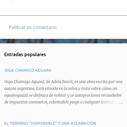
Publicar un comentario
C
o
m
Entradas populares
e
n
OIGA CHAMIGO AGUARA
t
a
Oiga Chamigo Aguará, de Adela Basch, es una obra escrita por una
autora argentina. Està situada en la selva y trata sobre cómo un
r
aguaraguazú se disfraza de militar y se autoproclama recaudador
i
de impuestos camineros, cobrándole peaje a cualquier animal que
o
pretenda circular por ahí. En primera instancia aparece Teteu, el
s
tero, quien cede a pagar dicho impuesto por el miedo que el
aguará le provoca. De igual manera pasa con Tatú, el armadillo.
EL TERMINO "HONORABLE" Y UNA ACLARACIÓN