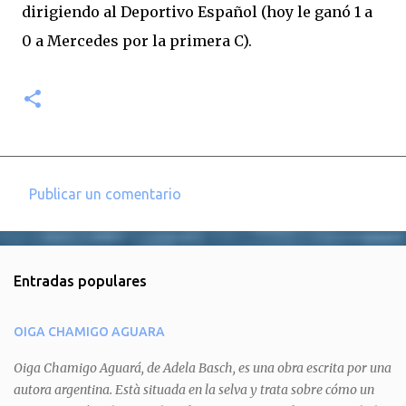
dirigiendo al Deportivo Español (hoy le ganó 1 a
0 a Mercedes por la primera C).
Publicar un comentario
C
o
m
Entradas populares
e
n
OIGA CHAMIGO AGUARA
t
a
Oiga Chamigo Aguará, de Adela Basch, es una obra escrita por una
autora argentina. Està situada en la selva y trata sobre cómo un
r