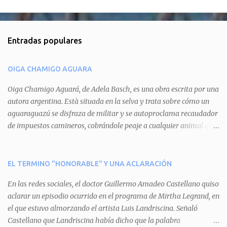
C
o
m
Entradas populares
e
n
OIGA CHAMIGO AGUARA
t
a
Oiga Chamigo Aguará, de Adela Basch, es una obra escrita por una
autora argentina. Està situada en la selva y trata sobre cómo un
r
aguaraguazú se disfraza de militar y se autoproclama recaudador
i
de impuestos camineros, cobrándole peaje a cualquier animal que
o
pretenda circular por ahí. En primera instancia aparece Teteu, el
s
tero, quien cede a pagar dicho impuesto por el miedo que el
aguará le provoca. De igual manera pasa con Tatú, el armadillo.
EL TERMINO "HONORABLE" Y UNA ACLARACIÓN
Pero el tercer personaje, Mboí, la víbora, logra burlar la autoridad
En las redes sociales, el doctor Guillermo Amadeo Castellano quiso
del aguará y pasa sin pagar. Por último, Tui, la cotorra, deja
aclarar un episodio ocurrido en el programa de Mirtha Legrand, en
expuesta la mentira del aguará y arenga a los otros tres
el que estuvo almorzando el artista Luis Landriscina. Señaló
personajes a unirse para enfrentarlo. Finalmente, terminan por
Castellano que Landriscina había dicho que la palabra
quitarle el disfraz de militar, y el aguará huye despavorido al verse