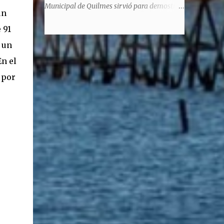
significaba de ninguna manera que era ad
Municipal de Quilmes sirvió para demostrar
un
honorem, es decir, solo por el honor y no
la enorme capacidad de un actor de
remunerativo. Algunos no cobraban
 91
convertirse en un relator de la historia de
estipendio -depende el cargo- pero tenían
tantos inmigrantes que llegaron a la
 un
importantísimos beneficios económicos".
Argentina para hacer la América. La
En el
Siguie diciendo Castellano: "Los ...
historia, escrita por el propio protagonista y
 por
Julio Molina -a la sazón director de la
pieza-, va contando la vida del Galego, que
llegó al país y que trabajando fue quemando
etapas, esforzándose a puro pulmón. Pero
también está lo vivido en su España natal,
con el tema de la guerra civil que sufrió la
familia y tuvo la grieta que instaló el
generalisimo Franco con una enorme cuota
de torturas, persecución, secuestros,
prisiones. El dolor vivido en carne propia y
trasladado a la piel, para contar todo lo
padecido. El relato tiene morriña, saudades,
el canto a Galicia, tierra de los padres y