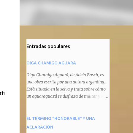
Entradas populares
OIGA CHAMIGO AGUARA
Oiga Chamigo Aguará, de Adela Basch, es
una obra escrita por una autora argentina.
Està situada en la selva y trata sobre cómo
tir
un aguaraguazú se disfraza de militar y se
autoproclama recaudador de impuestos
camineros, cobrándole peaje a cualquier
animal que pretenda circular por ahí. En
EL TERMINO "HONORABLE" Y UNA
primera instancia aparece Teteu, el tero,
ACLARACIÓN
quien cede a pagar dicho impuesto por el