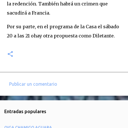
la redención. También habrá un crimen que
sacudirá a Francia.
Por su parte, en el programa de la Casa el sábado
20 a las 21 ohay otra propuesta como Diletante.
Publicar un comentario
C
o
m
Entradas populares
e
n
OIGA CHAMIGO AGUARA