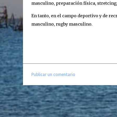
masculino, preparación física, stretcing
En tanto, en el campo deportivo y de recr
masculino, rugby masculino.
Publicar un comentario
C
o
m
e
n