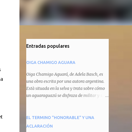
Entradas populares
OIGA CHAMIGO AGUARA
s
Oiga Chamigo Aguará, de Adela Basch, es
la
una obra escrita por una autora argentina.
Està situada en la selva y trata sobre cómo
un aguaraguazú se disfraza de militar y se
autoproclama recaudador de impuestos
camineros, cobrándole peaje a cualquier
et
animal que pretenda circular por ahí. En
EL TERMINO "HONORABLE" Y UNA
primera instancia aparece Teteu, el tero,
ACLARACIÓN
quien cede a pagar dicho impuesto por el