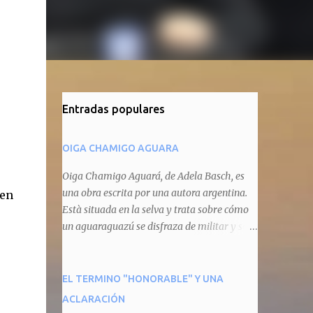
Entradas populares
OIGA CHAMIGO AGUARA
Oiga Chamigo Aguará, de Adela Basch, es
una obra escrita por una autora argentina.
 en
Està situada en la selva y trata sobre cómo
un aguaraguazú se disfraza de militar y se
autoproclama recaudador de impuestos
camineros, cobrándole peaje a cualquier
animal que pretenda circular por ahí. En
EL TERMINO "HONORABLE" Y UNA
primera instancia aparece Teteu, el tero,
ACLARACIÓN
quien cede a pagar dicho impuesto por el