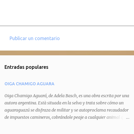
Publicar un comentario
C
o
m
Entradas populares
e
n
OIGA CHAMIGO AGUARA
t
a
Oiga Chamigo Aguará, de Adela Basch, es una obra escrita por una
autora argentina. Està situada en la selva y trata sobre cómo un
r
aguaraguazú se disfraza de militar y se autoproclama recaudador
i
de impuestos camineros, cobrándole peaje a cualquier animal que
o
pretenda circular por ahí. En primera instancia aparece Teteu, el
s
tero, quien cede a pagar dicho impuesto por el miedo que el