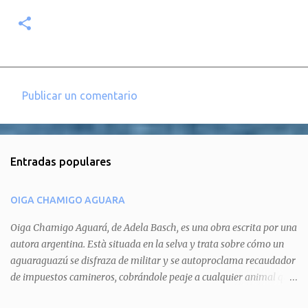
Publicar un comentario
C
o
m
Entradas populares
e
n
OIGA CHAMIGO AGUARA
t
a
Oiga Chamigo Aguará, de Adela Basch, es una obra escrita por una
autora argentina. Està situada en la selva y trata sobre cómo un
r
aguaraguazú se disfraza de militar y se autoproclama recaudador
i
de impuestos camineros, cobrándole peaje a cualquier animal que
o
pretenda circular por ahí. En primera instancia aparece Teteu, el
s