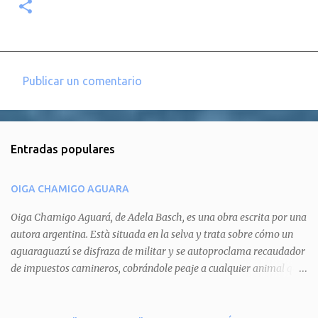
Publicar un comentario
C
o
m
Entradas populares
e
n
OIGA CHAMIGO AGUARA
t
a
Oiga Chamigo Aguará, de Adela Basch, es una obra escrita por una
autora argentina. Està situada en la selva y trata sobre cómo un
r
aguaraguazú se disfraza de militar y se autoproclama recaudador
i
de impuestos camineros, cobrándole peaje a cualquier animal que
o
pretenda circular por ahí. En primera instancia aparece Teteu, el
s
tero, quien cede a pagar dicho impuesto por el miedo que el