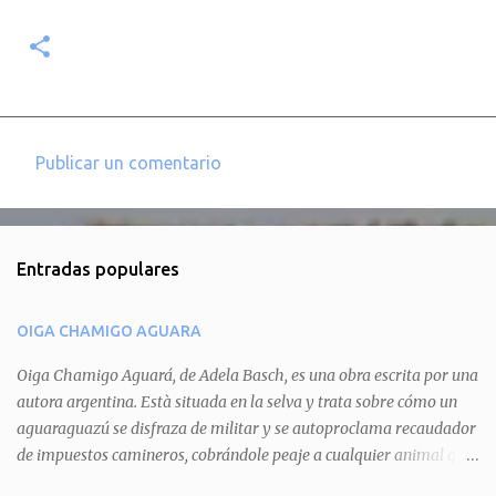
Publicar un comentario
C
o
m
Entradas populares
e
n
OIGA CHAMIGO AGUARA
t
a
Oiga Chamigo Aguará, de Adela Basch, es una obra escrita por una
autora argentina. Està situada en la selva y trata sobre cómo un
r
aguaraguazú se disfraza de militar y se autoproclama recaudador
i
de impuestos camineros, cobrándole peaje a cualquier animal que
o
pretenda circular por ahí. En primera instancia aparece Teteu, el