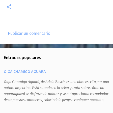
Publicar un comentario
C
o
m
Entradas populares
e
n
OIGA CHAMIGO AGUARA
t
a
Oiga Chamigo Aguará, de Adela Basch, es una obra escrita por una
autora argentina. Està situada en la selva y trata sobre cómo un
r
aguaraguazú se disfraza de militar y se autoproclama recaudador
i
de impuestos camineros, cobrándole peaje a cualquier animal que
o
pretenda circular por ahí. En primera instancia aparece Teteu, el
s
tero, quien cede a pagar dicho impuesto por el miedo que el