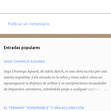
Publicar un comentario
C
o
m
Entradas populares
e
n
OIGA CHAMIGO AGUARA
t
a
Oiga Chamigo Aguará, de Adela Basch, es una obra escrita por una
autora argentina. Està situada en la selva y trata sobre cómo un
r
aguaraguazú se disfraza de militar y se autoproclama recaudador
i
de impuestos camineros, cobrándole peaje a cualquier animal que
o
pretenda circular por ahí. En primera instancia aparece Teteu, el
s
tero, quien cede a pagar dicho impuesto por el miedo que el
aguará le provoca. De igual manera pasa con Tatú, el armadillo.
EL TERMINO "HONORABLE" Y UNA ACLARACIÓN