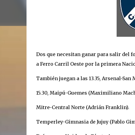
Dos que necesitan ganar para salir del f
a Ferro Carril Oeste por la primera Nacio
También juegan a las 13.35, Arsenal-San M
15.30, Maipú-Guemes (Maximiliano Mach
Mitre-Central Norte (Adrián Franklin).
Temperley-Gimnasia de Jujuy (Pablo Gim