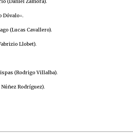
io (Daniel Zamora).
o Dóvalo=.
ago (Lucas Cavallero).
abrizio Llobet).
ispas (Rodrigo Villalba).
 Núñez Rodríguez).