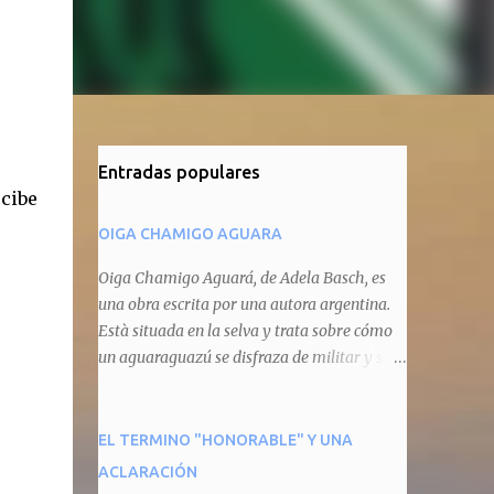
Entradas populares
ecibe
OIGA CHAMIGO AGUARA
Oiga Chamigo Aguará, de Adela Basch, es
una obra escrita por una autora argentina.
Està situada en la selva y trata sobre cómo
un aguaraguazú se disfraza de militar y se
autoproclama recaudador de impuestos
camineros, cobrándole peaje a cualquier
animal que pretenda circular por ahí. En
EL TERMINO "HONORABLE" Y UNA
primera instancia aparece Teteu, el tero,
ACLARACIÓN
quien cede a pagar dicho impuesto por el