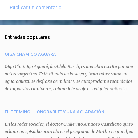
Publicar un comentario
C
o
m
Entradas populares
e
n
OIGA CHAMIGO AGUARA
t
a
Oiga Chamigo Aguará, de Adela Basch, es una obra escrita por una
autora argentina. Està situada en la selva y trata sobre cómo un
r
aguaraguazú se disfraza de militar y se autoproclama recaudador
i
de impuestos camineros, cobrándole peaje a cualquier animal que
o
pretenda circular por ahí. En primera instancia aparece Teteu, el
s
tero, quien cede a pagar dicho impuesto por el miedo que el
aguará le provoca. De igual manera pasa con Tatú, el armadillo.
EL TERMINO "HONORABLE" Y UNA ACLARACIÓN
Pero el tercer personaje, Mboí, la víbora, logra burlar la autoridad
En las redes sociales, el doctor Guillermo Amadeo Castellano quiso
del aguará y pasa sin pagar. Por último, Tui, la cotorra, deja
aclarar un episodio ocurrido en el programa de Mirtha Legrand, en
expuesta la mentira del aguará y arenga a los otros tres