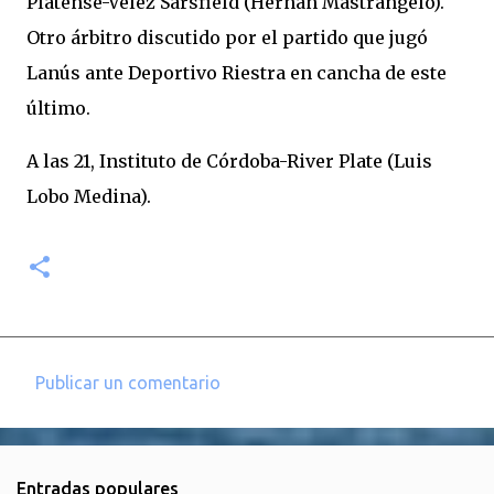
Platense-Vélez Sársfield (Hernán Mastrángelo).
Otro árbitro discutido por el partido que jugó
Lanús ante Deportivo Riestra en cancha de este
último.
A las 21, Instituto de Córdoba-River Plate (Luis
Lobo Medina).
Publicar un comentario
C
o
m
Entradas populares