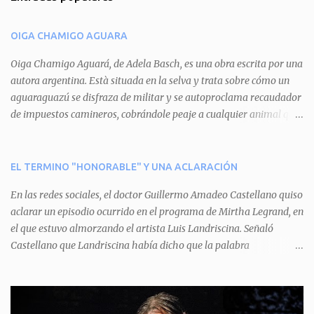
e
n
OIGA CHAMIGO AGUARA
t
a
Oiga Chamigo Aguará, de Adela Basch, es una obra escrita por una
autora argentina. Està situada en la selva y trata sobre cómo un
r
aguaraguazú se disfraza de militar y se autoproclama recaudador
i
de impuestos camineros, cobrándole peaje a cualquier animal que
o
pretenda circular por ahí. En primera instancia aparece Teteu, el
s
tero, quien cede a pagar dicho impuesto por el miedo que el
aguará le provoca. De igual manera pasa con Tatú, el armadillo.
EL TERMINO "HONORABLE" Y UNA ACLARACIÓN
Pero el tercer personaje, Mboí, la víbora, logra burlar la autoridad
En las redes sociales, el doctor Guillermo Amadeo Castellano quiso
del aguará y pasa sin pagar. Por último, Tui, la cotorra, deja
aclarar un episodio ocurrido en el programa de Mirtha Legrand, en
expuesta la mentira del aguará y arenga a los otros tres
el que estuvo almorzando el artista Luis Landriscina. Señaló
personajes a unirse para enfrentarlo. Finalmente, terminan por
Castellano que Landriscina había dicho que la palabra
quitarle el disfraz de militar, y el aguará huye despavorido al verse
"honorable" -por Honorable Cámara de Diputados, Honorable
perdido. La pieza se llevará a escena los sábados 7 y 14 de junio y el
Senado, etcétera- derivaba de ad honorem "porque se prestaba un
domingo 8 a las 17, con el elenco de Baobabs. Sin duda se trata de
servicio a la patria y debía ser sin remuneración". Agrega el letrado
una propuesta muy divertida con canciones en vivo, máscaras, una
que "todos enmudecieron en la mesa, pero por NO SABER.