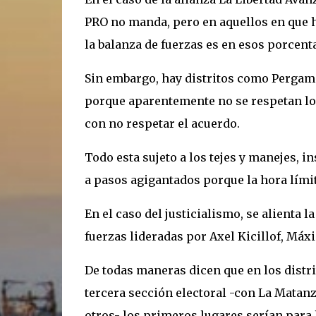
PRO no manda, pero en aquellos en que h
la balanza de fuerzas es en esos porcenta
Sin embargo, hay distritos como Pergami
porque aparentemente no se respetan lo
con no respetar el acuerdo.
Todo esta sujeto a los tejes y manejes, i
a pasos agigantados porque la hora lími
En el caso del justicialismo, se alienta l
fuerzas lideradas por Axel Kicillof, Má
De todas maneras dicen que en los distr
tercera sección electoral -con La Matanz
otros- los primeros lugares serían para l