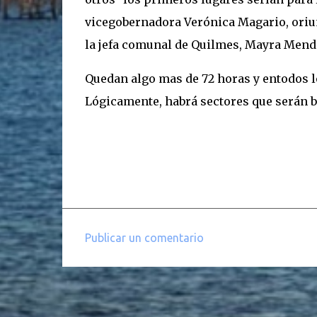
vicegobernadora Verónica Magario, oriu
la jefa comunal de Quilmes, Mayra Mend
Quedan algo mas de 72 horas y entodos lo
Lógicamente, habrá sectores que serán b
Publicar un comentario
C
o
m
e