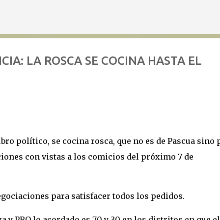
Ir al contenido principal
NCIA: LA ROSCA SE COCINA HASTA EL
bro político, se cocina rosca, que no es de Pascua sino 
aciones con vistas a los comicios del próximo 7 de
egociaciones para satisfacer todos los pedidos.
za y PRO lo acordado es 70 y 30 en los distritos en que el