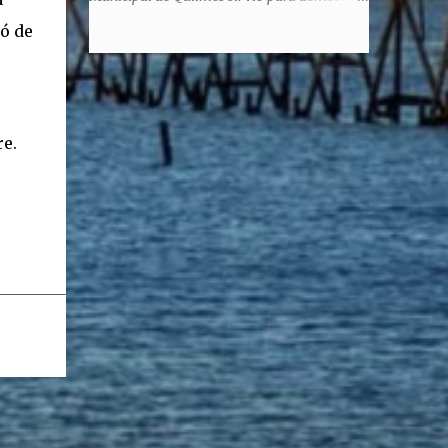
honorem, es decir, solo por el honor y no
la enorme capacidad de un actor de
ó de
remunerativo. Algunos no cobraban
convertirse en un relator de la historia de
estipendio -depende el cargo- pero tenían
tantos inmigrantes que llegaron a la
importantísimos beneficios económicos".
Argentina para hacer la América. La
Siguie diciendo Castellano: "Los ...
historia, escrita por el propio protagonista y
Julio Molina -a la sazón director de la
e.
pieza-, va contando la vida del Galego, que
llegó al país y que trabajando fue quemando
etapas, esforzándose a puro pulmón. Pero
también está lo vivido en su España natal,
con el tema de la guerra civil que sufrió la
familia y tuvo la grieta que instaló el
generalisimo Franco con una enorme cuota
de torturas, persecución, secuestros,
prisiones. El dolor vivido en carne propia y
trasladado a la piel, para contar todo lo
padecido. El relato tiene morriña, saudades,
el canto a Galicia, tierra de los padres y