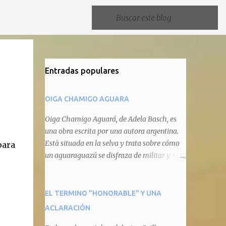
Entradas populares
OIGA CHAMIGO AGUARA
Oiga Chamigo Aguará, de Adela Basch, es
una obra escrita por una autora argentina.
Està situada en la selva y trata sobre cómo
para
un aguaraguazú se disfraza de militar y se
autoproclama recaudador de impuestos
camineros, cobrándole peaje a cualquier
animal que pretenda circular por ahí. En
EL TERMINO "HONORABLE" Y UNA
primera instancia aparece Teteu, el tero,
ACLARACIÓN
quien cede a pagar dicho impuesto por el