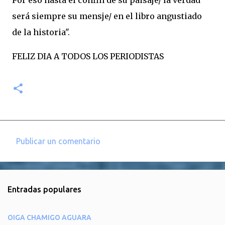
Por eso hasta el confin de su paisaje/ la verdad
será siempre su mensje/ en el libro angustiado
de la historia".
FELIZ DIA A TODOS LOS PERIODISTAS
Publicar un comentario
C
o
m
Entradas populares
e
n
OIGA CHAMIGO AGUARA
t