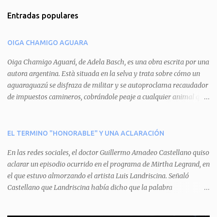
m
Entradas populares
e
n
OIGA CHAMIGO AGUARA
t
a
Oiga Chamigo Aguará, de Adela Basch, es una obra escrita por una
autora argentina. Està situada en la selva y trata sobre cómo un
r
aguaraguazú se disfraza de militar y se autoproclama recaudador
i
de impuestos camineros, cobrándole peaje a cualquier animal que
o
pretenda circular por ahí. En primera instancia aparece Teteu, el
s
tero, quien cede a pagar dicho impuesto por el miedo que el
aguará le provoca. De igual manera pasa con Tatú, el armadillo.
EL TERMINO "HONORABLE" Y UNA ACLARACIÓN
Pero el tercer personaje, Mboí, la víbora, logra burlar la autoridad
En las redes sociales, el doctor Guillermo Amadeo Castellano quiso
del aguará y pasa sin pagar. Por último, Tui, la cotorra, deja
aclarar un episodio ocurrido en el programa de Mirtha Legrand, en
expuesta la mentira del aguará y arenga a los otros tres
el que estuvo almorzando el artista Luis Landriscina. Señaló
personajes a unirse para enfrentarlo. Finalmente, terminan por
Castellano que Landriscina había dicho que la palabra
quitarle el disfraz de militar, y el aguará huye despavorido al verse
"honorable" -por Honorable Cámara de Diputados, Honorable
perdido. La pieza se llevará a escena los sábados 7 y 14 de junio y el
Senado, etcétera- derivaba de ad honorem "porque se prestaba un
domingo 8 a las 17, con el elenco de Baobabs. Sin duda se trata de