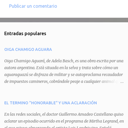
Publicar un comentario
C
o
m
Entradas populares
e
n
OIGA CHAMIGO AGUARA
t
a
Oiga Chamigo Aguará, de Adela Basch, es una obra escrita por una
autora argentina. Està situada en la selva y trata sobre cómo un
r
aguaraguazú se disfraza de militar y se autoproclama recaudador
i
de impuestos camineros, cobrándole peaje a cualquier animal que
o
pretenda circular por ahí. En primera instancia aparece Teteu, el
s
tero, quien cede a pagar dicho impuesto por el miedo que el
aguará le provoca. De igual manera pasa con Tatú, el armadillo.
EL TERMINO "HONORABLE" Y UNA ACLARACIÓN
Pero el tercer personaje, Mboí, la víbora, logra burlar la autoridad
En las redes sociales, el doctor Guillermo Amadeo Castellano quiso
del aguará y pasa sin pagar. Por último, Tui, la cotorra, deja
aclarar un episodio ocurrido en el programa de Mirtha Legrand, en
expuesta la mentira del aguará y arenga a los otros tres