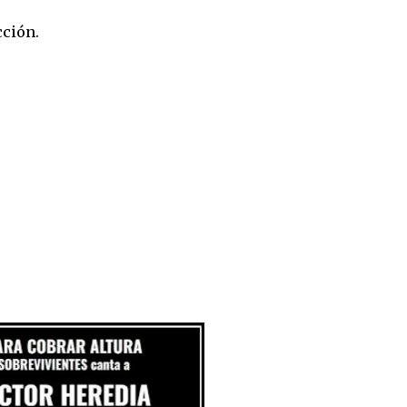
cción.