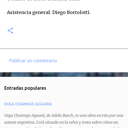
Asistencia general: Diego Bortolotti.
Publicar un comentario
C
o
m
Entradas populares
e
n
OIGA CHAMIGO AGUARA
t
a
Oiga Chamigo Aguará, de Adela Basch, es una obra escrita por una
autora argentina. Està situada en la selva y trata sobre cómo un
r