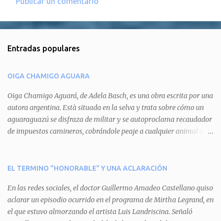
Publicar un comentario
C
o
m
Entradas populares
e
n
OIGA CHAMIGO AGUARA
t
a
Oiga Chamigo Aguará, de Adela Basch, es una obra escrita por una
autora argentina. Està situada en la selva y trata sobre cómo un
r
aguaraguazú se disfraza de militar y se autoproclama recaudador
i
de impuestos camineros, cobrándole peaje a cualquier animal que
o
pretenda circular por ahí. En primera instancia aparece Teteu, el
s
tero, quien cede a pagar dicho impuesto por el miedo que el
aguará le provoca. De igual manera pasa con Tatú, el armadillo.
EL TERMINO "HONORABLE" Y UNA ACLARACIÓN
Pero el tercer personaje, Mboí, la víbora, logra burlar la autoridad
En las redes sociales, el doctor Guillermo Amadeo Castellano quiso
del aguará y pasa sin pagar. Por último, Tui, la cotorra, deja
aclarar un episodio ocurrido en el programa de Mirtha Legrand, en
expuesta la mentira del aguará y arenga a los otros tres
el que estuvo almorzando el artista Luis Landriscina. Señaló
personajes a unirse para enfrentarlo. Finalmente, terminan por