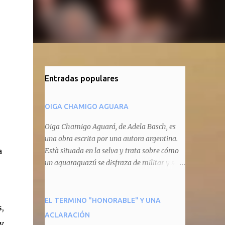
Entradas populares
OIGA CHAMIGO AGUARA
Oiga Chamigo Aguará, de Adela Basch, es
una obra escrita por una autora argentina.
a
Està situada en la selva y trata sobre cómo
un aguaraguazú se disfraza de militar y se
autoproclama recaudador de impuestos
camineros, cobrándole peaje a cualquier
animal que pretenda circular por ahí. En
EL TERMINO "HONORABLE" Y UNA
,
primera instancia aparece Teteu, el tero,
ACLARACIÓN
y
quien cede a pagar dicho impuesto por el