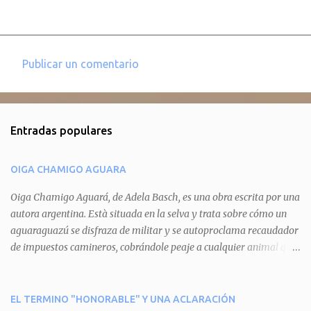
Publicar un comentario
C
o
m
Entradas populares
e
n
OIGA CHAMIGO AGUARA
t
a
Oiga Chamigo Aguará, de Adela Basch, es una obra escrita por una
autora argentina. Està situada en la selva y trata sobre cómo un
r
aguaraguazú se disfraza de militar y se autoproclama recaudador
i
de impuestos camineros, cobrándole peaje a cualquier animal que
o
pretenda circular por ahí. En primera instancia aparece Teteu, el
s
tero, quien cede a pagar dicho impuesto por el miedo que el
aguará le provoca. De igual manera pasa con Tatú, el armadillo.
EL TERMINO "HONORABLE" Y UNA ACLARACIÓN