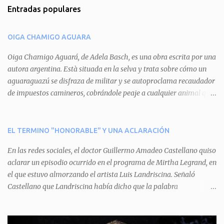
m
Entradas populares
e
n
OIGA CHAMIGO AGUARA
t
a
Oiga Chamigo Aguará, de Adela Basch, es una obra escrita por una
autora argentina. Està situada en la selva y trata sobre cómo un
r
aguaraguazú se disfraza de militar y se autoproclama recaudador
i
de impuestos camineros, cobrándole peaje a cualquier animal que
o
pretenda circular por ahí. En primera instancia aparece Teteu, el
s
tero, quien cede a pagar dicho impuesto por el miedo que el
aguará le provoca. De igual manera pasa con Tatú, el armadillo.
EL TERMINO "HONORABLE" Y UNA ACLARACIÓN
Pero el tercer personaje, Mboí, la víbora, logra burlar la autoridad
En las redes sociales, el doctor Guillermo Amadeo Castellano quiso
del aguará y pasa sin pagar. Por último, Tui, la cotorra, deja
aclarar un episodio ocurrido en el programa de Mirtha Legrand, en
expuesta la mentira del aguará y arenga a los otros tres
el que estuvo almorzando el artista Luis Landriscina. Señaló
personajes a unirse para enfrentarlo. Finalmente, terminan por
Castellano que Landriscina había dicho que la palabra
quitarle el disfraz de militar, y el aguará huye despavorido al verse
"honorable" -por Honorable Cámara de Diputados, Honorable
perdido. La pieza se llevará a escena los sábados 7 y 14 de junio y el
Senado, etcétera- derivaba de ad honorem "porque se prestaba un
domingo 8 a las 17, con el elenco de Baobabs. Sin duda se trata de
servicio a la patria y debía ser sin remuneración". Agrega el letrado