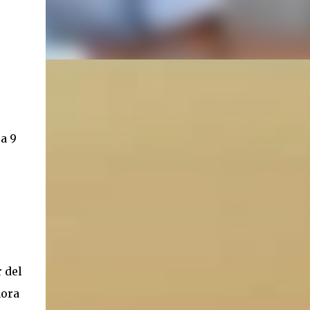
a 9
r del
hora