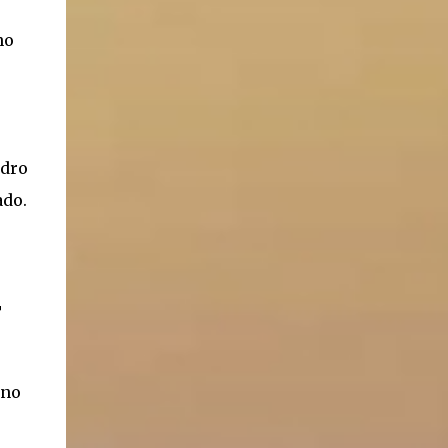
no
ndro
ado.
T
uno