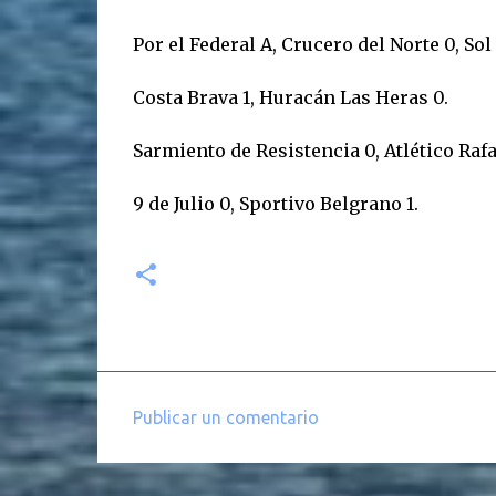
Por el Federal A, Crucero del Norte 0, Sol
Costa Brava 1, Huracán Las Heras 0.
Sarmiento de Resistencia 0, Atlético Rafa
9 de Julio 0, Sportivo Belgrano 1.
Publicar un comentario
C
o