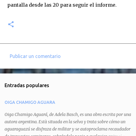
pantalla desde las 20 para seguir el informe.
Publicar un comentario
C
o
m
Entradas populares
e
n
OIGA CHAMIGO AGUARA
t
a
Oiga Chamigo Aguará, de Adela Basch, es una obra escrita por una
autora argentina. Està situada en la selva y trata sobre cómo un
r
aguaraguazú se disfraza de militar y se autoproclama recaudador
i