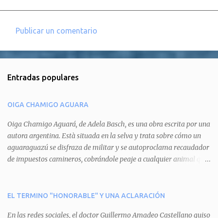
Publicar un comentario
C
o
m
Entradas populares
e
n
OIGA CHAMIGO AGUARA
t
a
Oiga Chamigo Aguará, de Adela Basch, es una obra escrita por una
autora argentina. Està situada en la selva y trata sobre cómo un
r
aguaraguazú se disfraza de militar y se autoproclama recaudador
i
de impuestos camineros, cobrándole peaje a cualquier animal que
o
pretenda circular por ahí. En primera instancia aparece Teteu, el
s
tero, quien cede a pagar dicho impuesto por el miedo que el
aguará le provoca. De igual manera pasa con Tatú, el armadillo.
EL TERMINO "HONORABLE" Y UNA ACLARACIÓN
Pero el tercer personaje, Mboí, la víbora, logra burlar la autoridad
En las redes sociales, el doctor Guillermo Amadeo Castellano quiso
del aguará y pasa sin pagar. Por último, Tui, la cotorra, deja