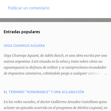
Publicar un comentario
C
o
m
Entradas populares
e
n
OIGA CHAMIGO AGUARA
t
a
Oiga Chamigo Aguará, de Adela Basch, es una obra escrita por una
autora argentina. Està situada en la selva y trata sobre cómo un
r
aguaraguazú se disfraza de militar y se autoproclama recaudador
i
de impuestos camineros, cobrándole peaje a cualquier animal que
o
pretenda circular por ahí. En primera instancia aparece Teteu, el
s
tero, quien cede a pagar dicho impuesto por el miedo que el
aguará le provoca. De igual manera pasa con Tatú, el armadillo.
EL TERMINO "HONORABLE" Y UNA ACLARACIÓN
Pero el tercer personaje, Mboí, la víbora, logra burlar la autoridad
En las redes sociales, el doctor Guillermo Amadeo Castellano quiso
del aguará y pasa sin pagar. Por último, Tui, la cotorra, deja
aclarar un episodio ocurrido en el programa de Mirtha Legrand, en
expuesta la mentira del aguará y arenga a los otros tres